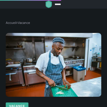
Accueil
›
Vacance
VACANCE