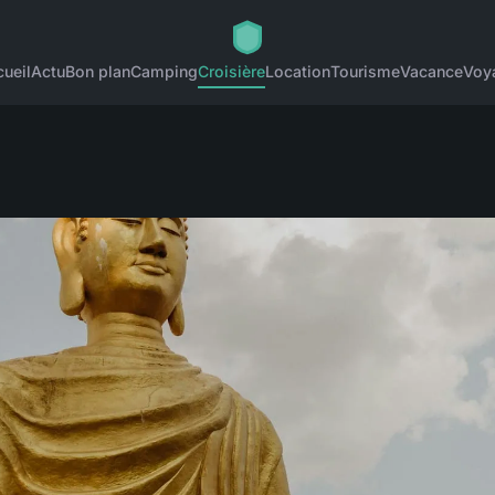
ueil
Actu
Bon plan
Camping
Croisière
Location
Tourisme
Vacance
Voy